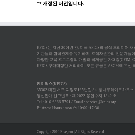
** 개정된 버전입니다.
KPICS는 지난 20여년 간, 미국 APICS의 공식 프리미어
기관들과 협력관계를 유지하며, 조직자원관리 전문가들이 
다양한 교육 프로그램의 개발과 국제공인 자격증(CPIM, CS
KPICS 구매대행만 처리하며, 모든 규율은 ASCM에 우선
케이픽스(KPICS)
35302 대전 서구 괴정로165번길 34, 향나무화이트하우스 1F
통신판매 신고번호 : 제 2022-용인수지-1842 호
Tel : 010-6866-5791 / Email : service@kpics.org
Business Hours : mon-fri 10:00~17:30
Copyright 2016 E-segero | All Rights Reserved