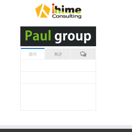
인기
최근