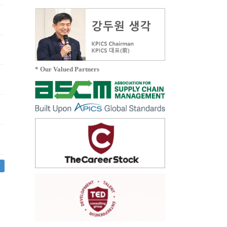
* Our Valued Partners