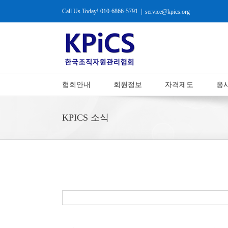
Call Us Today! 010-6866-5791
|
service@kpics.org
협회안내
회원정보
자격제도
응
KPICS 소식