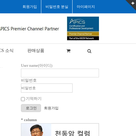
회원가입
비밀번호 분실
마이페이지
CS 소식
판매상품
User name(아이디)
비밀번호
기억하기
로그인
회원가입
* column