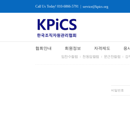
Call Us Today! 010-6866-5791
|
service@kpics.org
협회안내
회원정보
자격제도
응
임찬수컬럼
천동암컬럼
문근찬컬럼
강
비밀번호