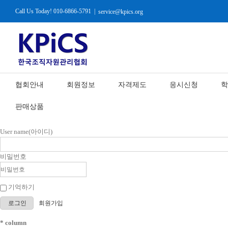
Call Us Today! 010-6866-5791
|
service@kpics.org
협회안내
회원정보
자격제도
응시신청
학
판매상품
User name(아이디)
비밀번호
기억하기
로그인
회원가입
* column