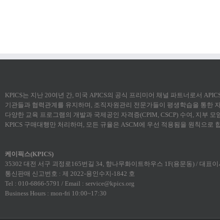
KPICS는 지난 20여년 간, 미국 APICS의 공식 프리미어 채널 파트너로서 AP
기관들과 협력관계를 유지하며, 조직자원관리 전문가들이 평생학습을 통한 자
다양한 교육 프로그램의 개발과 국제공인 자격증(CPIM, CSCP) 수여, 지부 
KPICS 구매대행만 처리하며, 모든 규율은 ASCM에 우선 적용됨을 원칙으로 
케이픽스(KPICS)
35302 대전 서구 괴정로165번길 34, 향나무화이트하우스 1F(용문동) / 대표이사:
통신판매 신고번호 : 제 2022-용인수지-1842 호
Tel : 010-6866-5791 / Email : service@kpics.org
Business Hours : mon-fri 10:00~17:30