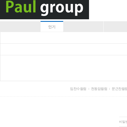
인기
임찬수컬럼
천동암컬럼
문근찬컬
비밀