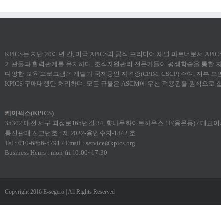
KPICS는 지난 20여년 간, 미국 APICS의 공식 프리미어 채널 파트너로서 AP
기관들과 협력관계를 유지하며, 조직자원관리 전문가들이 평생학습을 통한 자
다양한 교육 프로그램의 개발과 국제공인 자격증(CPIM, CSCP) 수여, 지부 
KPICS 구매대행만 처리하며, 모든 규율은 ASCM에 우선 적용됨을 원칙으로 
케이픽스(KPICS)
35302 대전 서구 괴정로165번길 34, 향나무화이트하우스 1F(용문동) / 대표이사:
통신판매 신고번호 : 제 2022-용인수지-1842 호
Tel : 010-6866-5791 / Email : service@kpics.org
Business Hours : mon-fri 10:00~17:30
Copyright 2016 E-segero | All Rights Reserved