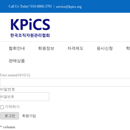
Call Us Today! 010-6866-5791
|
service@kpics.org
협회안내
회원정보
자격제도
응시신청
학
판매상품
User name(아이디)
비밀번호
기억하기
로그인
회원가입
* column