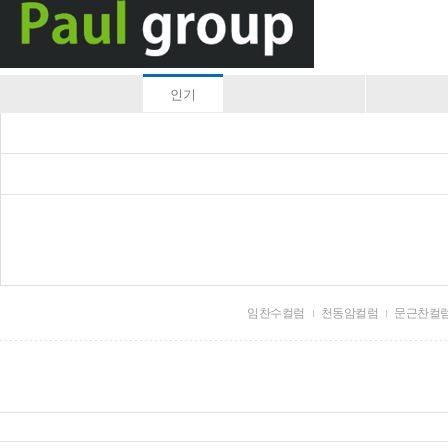
인기
임찬수컬럼
천동암컬럼
문근찬컬