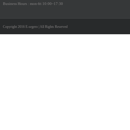
Business Hours : mon-fri 10:00~17:30
Copyright 2016 E-segero | All Rights Reserved