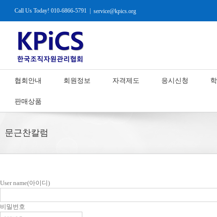
Call Us Today! 010-6866-5791
|
service@kpics.org
협회안내
회원정보
자격제도
응시신청
학
판매상품
문근찬칼럼
User name(아이디)
비밀번호