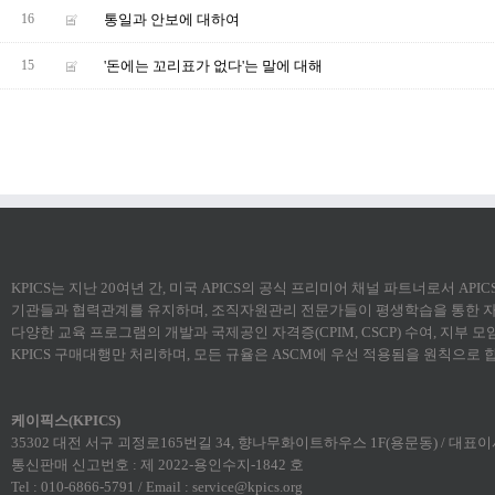
16
통일과 안보에 대하여
15
'돈에는 꼬리표가 없다'는 말에 대해
KPICS는 지난 20여년 간, 미국 APICS의 공식 프리미어 채널 파트너로서 AP
기관들과 협력관계를 유지하며, 조직자원관리 전문가들이 평생학습을 통한 자
다양한 교육 프로그램의 개발과 국제공인 자격증(CPIM, CSCP) 수여, 지부 
KPICS 구매대행만 처리하며, 모든 규율은 ASCM에 우선 적용됨을 원칙으로 
케이픽스(KPICS)
35302 대전 서구 괴정로165번길 34, 향나무화이트하우스 1F(용문동) / 대표이사:
통신판매 신고번호 : 제 2022-용인수지-1842 호
Tel : 010-6866-5791 / Email : service@kpics.org