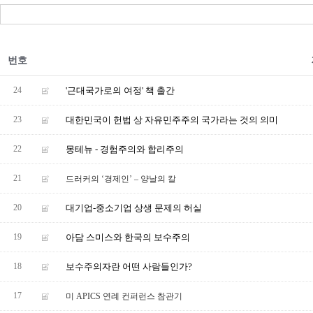
번호
24
'근대국가로의 여정' 책 출간
23
대한민국이 헌법 상 자유민주주의 국가라는 것의 의미
22
몽테뉴 - 경험주의와 합리주의
21
드러커의 ‘경제인’ – 양날의 칼
20
대기업-중소기업 상생 문제의 허실
19
아담 스미스와 한국의 보수주의
18
보수주의자란 어떤 사람들인가?
17
미 APICS 연례 컨퍼런스 참관기