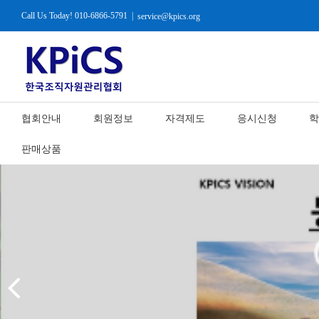
Call Us Today! 010-6866-5791
|
service@kpics.org
협회안내
회원정보
자격제도
응시신청
학
판매상품
