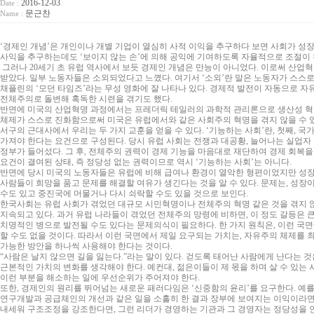
2016-12-03
Date :
문근찬
Name :
‘경제인 개념’은 개인이나 개별 기업이 열심히 사적 이익을 추구하다 보면 사회가 성장하
사익을 추구하는데도 ‘보이지 않는 손’에 의해 공익에 기여하도록 자율적으로 조절이 
그러나 20세기 초 유럽 역사에서 보듯 경제인 개념은 만능이 아니었다. 이로써 산업
받았다. 일부 노동자들은 소외되었다고 느꼈다. 여기서 ‘소외’란 말은 노동자가 스스
채플린의 ‘모던 타임즈’라는 무성 영화에 잘 나타나 있다. 경제적 발전이 자동으로 
전체주의로 돌변해 혹독한 시련을 겪기도 했다.
반면에 미국의 산업혁명 과정에서는 프레더릭 테일러의 과학적 관리론으로 생산성 혁명
체제가 스스로 진화함으로써 미국은 유럽에서와 같은 사회주의 혁명을 겪지 않을 수 
서구의 근대사에서 우리는 두 가지 교훈을 얻을 수 있다. ‘기능하는 사회’란, 첫째, 
가져야 한다는 요건으로 구성된다. 당시 유럽 사회는 전쟁과 대공황, 늘어나는 실업자
정부가 들어섰다. 그 후, 전체주의 권력이 경제 기능을 마음대로 재단하여 경제 회복
요건이 결여된 상태, 즉 정당성 없는 권력이므로 역시 ‘기능하는 사회’는 아니다.
반면에 당시 미국의 노동자들은 유럽에 비해 급여나 환경이 열악한 형편이었지만 성장
사람들이 희망을 품고 문제를 해결할 여유가 생긴다는 것을 알 수 있다. 문제는, 성장
수도 있고 중진국에 머물거나 다시 쇠락할 수도 있을 것으로 보인다.
한국사회는 유럽 사회가 겪었던 대규모 시민혁명이나 전체주의 혁명 같은 것을 겪지 않았지만
지속되고 있다. 과거 유럽 나라들이 겪었던 전체주의 망령에 비하면, 이 정도 갈등은 
치명적인 병으로 발전될 수도 있다는 문제의식이 필요하다. 한 가지 원칙은, 이런 국
할 수도 없을 것이다. 따라서 이런 국면에서 제일 요구되는 가치는, 자유주의 체제를 
가능한 방안을 하나씩 사용해야 한다는 것이다.
“사람은 날지 않으면 길을 잃는다.”라는 말이 있다. 걷도록 태어난 사람에게 난다는 것
근본적인 가치의 변화를 생각해야 한다. 예컨대, 젊은이들이 제 몫을 하며 살 수 있
이런 부분을 해소하는 일에 우선순위가 주어져야 한다.
또한, 경제인의 원리를 뛰어넘는 새로운 패러다임은 ‘신중함의 윤리’를 요구한다. 예를
연구개발과 공급체인의 개선과 같은 일을 소홀히 한 결과 장부에 보여지는 이익이라면
내세워 구조조정을 강조한다면, 그런 리더가 경영하는 기관과 그 경영자는 정당성을 인