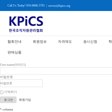
Call Us Today! 010-6866-5791
|
service@kpics.org
협회안내
회원정보
자격제도
응시신청
학
판매상품
User name(아이디)
비밀번호
기억하기
로그인
회원가입
* column