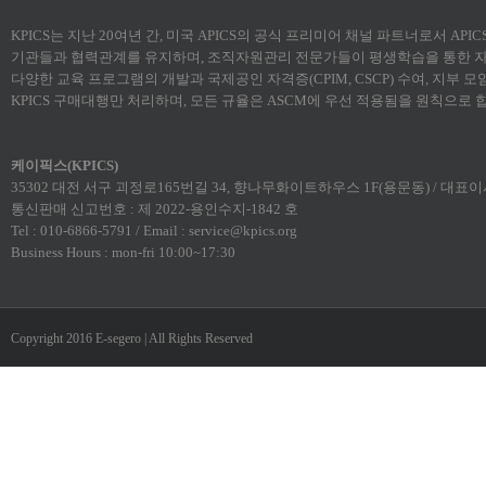
KPICS는 지난 20여년 간, 미국 APICS의 공식 프리미어 채널 파트너로서 AP
기관들과 협력관계를 유지하며, 조직자원관리 전문가들이 평생학습을 통한 자
다양한 교육 프로그램의 개발과 국제공인 자격증(CPIM, CSCP) 수여, 지부 
KPICS 구매대행만 처리하며, 모든 규율은 ASCM에 우선 적용됨을 원칙으로 
케이픽스(KPICS)
35302 대전 서구 괴정로165번길 34, 향나무화이트하우스 1F(용문동) / 대표이사:
통신판매 신고번호 : 제 2022-용인수지-1842 호
Tel : 010-6866-5791 / Email : service@kpics.org
Business Hours : mon-fri 10:00~17:30
Copyright 2016 E-segero | All Rights Reserved