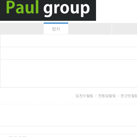
인기
임찬수컬럼
천동암컬럼
문근찬컬